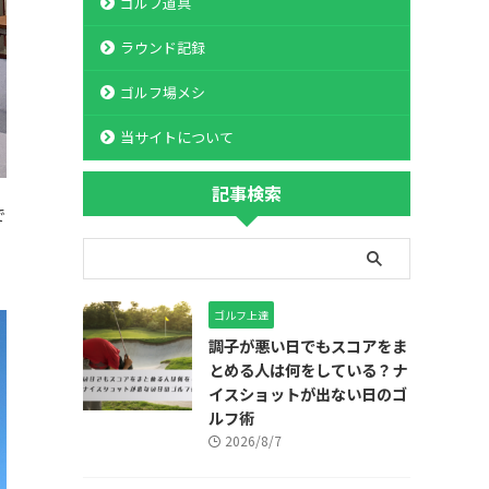
ゴルフ道具
ラウンド記録
ゴルフ場メシ
当サイトについて
記事検索
で
ゴルフ上達
調子が悪い日でもスコアをま
とめる人は何をしている？ナ
イスショットが出ない日のゴ
ルフ術
2026/8/7