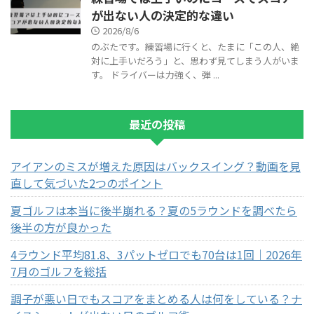
が出ない人の決定的な違い
2026/8/6
のぶたです。練習場に行くと、たまに「この人、絶
対に上手いだろう」と、思わず見てしまう人がいま
す。 ドライバーは力強く、弾 ...
最近の投稿
アイアンのミスが増えた原因はバックスイング？動画を見
直して気づいた2つのポイント
夏ゴルフは本当に後半崩れる？夏の5ラウンドを調べたら
後半の方が良かった
4ラウンド平均81.8、3パットゼロでも70台は1回｜2026年
7月のゴルフを総括
調子が悪い日でもスコアをまとめる人は何をしている？ナ