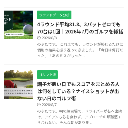
ラウンドデータ分析
4ラウンド平均81.8、3パットゼロでも
70台は1回｜2026年7月のゴルフを総括
2026/8/8
のぶたです。 これまでも、ラウンドが終わるたびに
個別の結果を振り返ってきました。 「今日は何打だ
った」「あのミスがもった ...
ゴルフ上達
調子が悪い日でもスコアをまとめる人
は何をしている？ナイスショットが出
ない日のゴルフ術
2026/8/7
のぶたです。朝の練習場で、ドライバーが右へ出続
け、アイアンも芯を食わず、アプローチの距離感す
ら合わない。そんな朝がありま ...