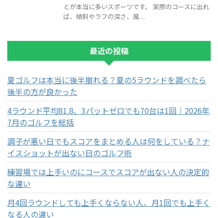
とが本当に多いスポーツです。 実際のコースに出れ
ば、傾斜やラフの深さ、風 ...
最近の投稿
夏ゴルフは本当に後半崩れる？夏の5ラウンドを調べたら
後半の方が良かった
4ラウンド平均81.8、3パットゼロでも70台は1回｜2026年
7月のゴルフを総括
調子が悪い日でもスコアをまとめる人は何をしている？ナ
イスショットが出ない日のゴルフ術
練習場では上手いのにコースでスコアが出ない人の決定的
な違い
月4回ラウンドしても上手くならない人、月1回でも上手く
なる人の違い