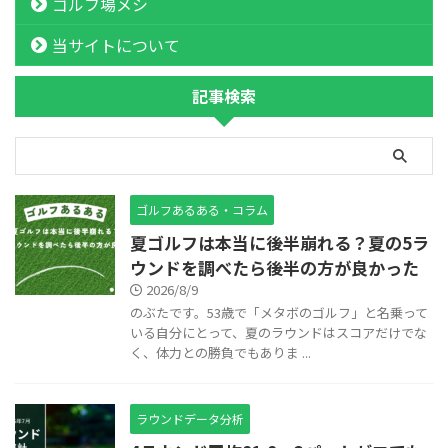
ゴルフ場メシ
当サイトについて
記事検索
ゴルフあるある・コラム
夏ゴルフは本当に後半崩れる？夏の5ラ
ウンドを調べたら後半の方が良かった
2026/8/9
のぶたです。53歳で「メタボのゴルフ」と名乗って
いる自分にとって、夏のラウンドはスコアだけでな
く、体力との勝負でもありま ...
ラウンドデータ分析