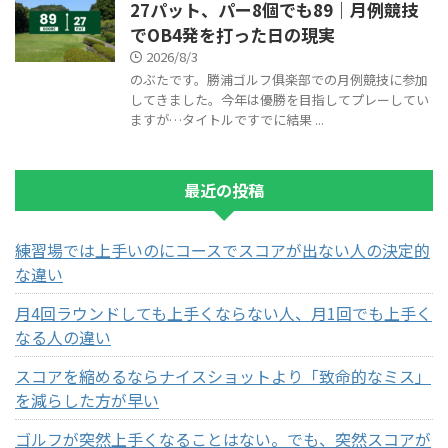
27パット、パー8個でも89｜月例競技
でOB4発を打った日の現実
2026/8/3
のぶたです。勝浦ゴルフ俱楽部での月例競技に参加
してきました。今年は優勝を目指してプレーしてい
ますが…タイトルですでに結果 ...
最近の投稿
練習場では上手いのにコースでスコアが出ない人の決定的
な違い
月4回ラウンドしても上手くならない人、月1回でも上手く
なる人の違い
スコアを縮めるならナイスショットより「致命的なミス」
を減らした方が早い
ゴルフが突然上手くなることはない。でも、突然スコアが