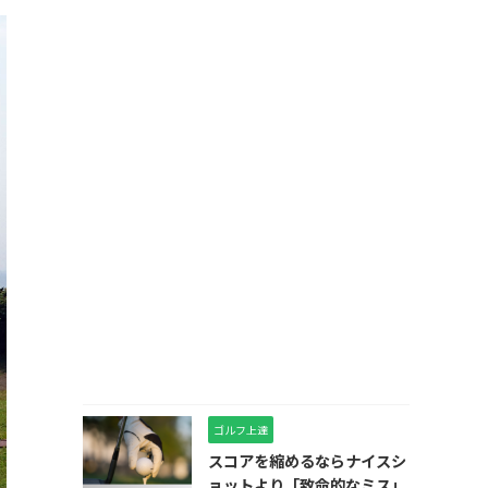
ゴルフ上達
スコアを縮めるならナイスシ
ョットより「致命的なミス」