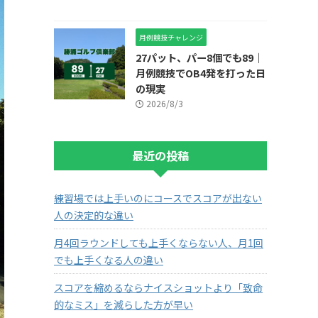
月例競技チャレンジ
27パット、パー8個でも89｜
月例競技でOB4発を打った日
の現実
2026/8/3
最近の投稿
練習場では上手いのにコースでスコアが出ない
人の決定的な違い
月4回ラウンドしても上手くならない人、月1回
でも上手くなる人の違い
スコアを縮めるならナイスショットより「致命
的なミス」を減らした方が早い