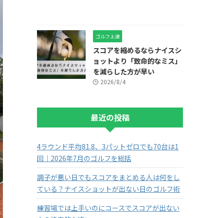
ゴルフ上達
スコアを縮めるならナイスシ
ョットより「致命的なミス」
を減らした方が早い
2026/8/4
最近の投稿
4ラウンド平均81.8、3パットゼロでも70台は1
回｜2026年7月のゴルフを総括
調子が悪い日でもスコアをまとめる人は何をし
ている？ナイスショットが出ない日のゴルフ術
練習場では上手いのにコースでスコアが出ない