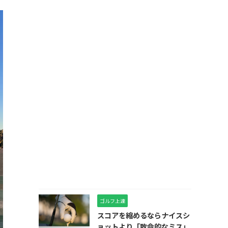
ゴルフ上達
スコアを縮めるならナイスシ
ョットより「致命的なミス」