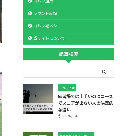
ゴルフ道具
ラウンド記録
ゴルフ場メシ
当サイトについて
記事検索
ゴルフ上達
練習場では上手いのにコース
でスコアが出ない人の決定的
な違い
2026/8/6