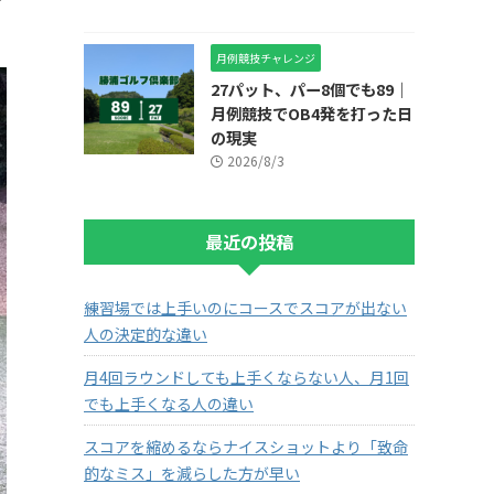
で
月例競技チャレンジ
27パット、パー8個でも89｜
月例競技でOB4発を打った日
の現実
2026/8/3
最近の投稿
練習場では上手いのにコースでスコアが出ない
人の決定的な違い
月4回ラウンドしても上手くならない人、月1回
でも上手くなる人の違い
スコアを縮めるならナイスショットより「致命
的なミス」を減らした方が早い