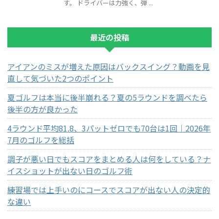
す。 ドライバーは力強く、弾 ...
最近の投稿
アイアンのミスが増えた原因はバックスイング？動画を見
直して気づいた2つのポイント
夏ゴルフは本当に後半崩れる？夏の5ラウンドを調べたら
後半の方が良かった
4ラウンド平均81.8、3パットゼロでも70台は1回｜2026年
7月のゴルフを総括
調子が悪い日でもスコアをまとめる人は何をしている？ナ
イスショットが出ない日のゴルフ術
練習場では上手いのにコースでスコアが出ない人の決定的
な違い