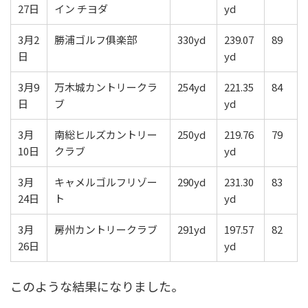
27日
イン チヨダ
yd
3月2
勝浦ゴルフ俱楽部
330yd
239.07
89
日
yd
3月9
万木城カントリークラ
254yd
221.35
84
日
ブ
yd
3月
南総ヒルズカントリー
250yd
219.76
79
10日
クラブ
yd
3月
キャメルゴルフリゾー
290yd
231.30
83
24日
ト
yd
3月
房州カントリークラブ
291yd
197.57
82
26日
yd
このような結果になりました。