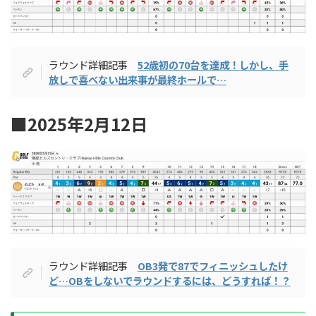
ラウンド詳細記事
52歳初の70台を達成！しかし、手
放しで喜べない出来事が最終ホールで…
■2025年2月12日
ラウンド詳細記事
OB3発で87でフィニッシュしたけ
ど…OBをしないでラウンドするには、どうすれば！？