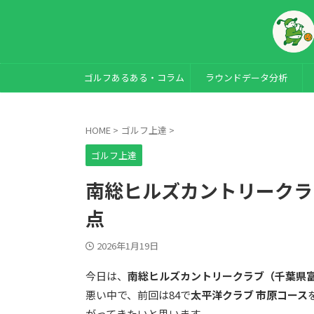
ゴルフあるある・コラム
ラウンドデータ分析
HOME
>
ゴルフ上達
>
ゴルフ上達
南総ヒルズカントリークラ
点
2026年1月19日
今日は、
南総ヒルズカントリークラブ（千葉県
悪い中で、前回は84で
太平洋クラブ 市原コース
がってきたいと思います。