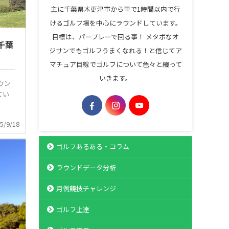
主に千葉県木更津市から車で1時間以内で行
けるゴルフ場を中心にラウンドしています。
目標は、パープレーで回る事！ メタボなオ
千葉
ジサンでもゴルフうまくなれる！と信じてア
マチュア目線でゴルフについて色々と綴って
いきます。
ウン
てい
5/9/18
ゴルフあるある・コラム
ラウンドデータ分析
月例競技チャレンジ
ゴルフ上達