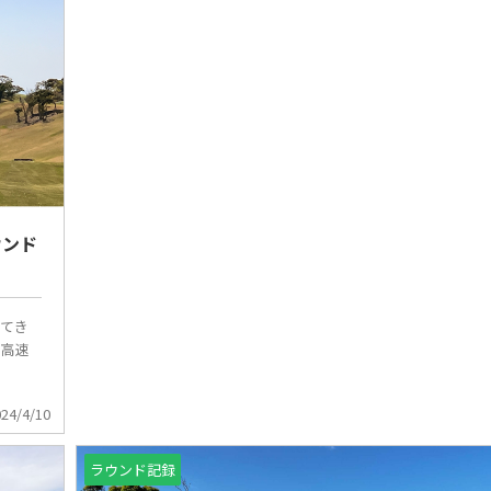
ウンド
してき
ら高速
024/4/10
ラウンド記録