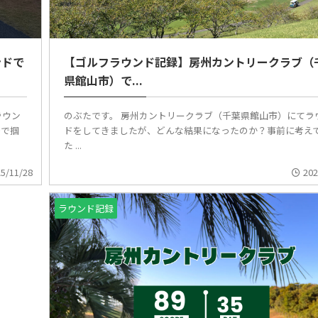
ンドで
【ゴルフラウンド記録】房州カントリークラブ（
県館山市）で...
ラウン
のぶたです。 房州カントリークラブ（千葉県館山市）にてラ
場で掴
ドをしてきましたが、どんな結果になったのか？事前に考え
た ...
5/11/28
202
ラウンド記録