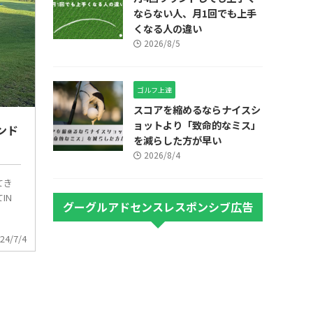
ならない人、月1回でも上手
くなる人の違い
2026/8/5
ゴルフ上達
スコアを縮めるならナイスシ
ョットより「致命的なミス」
ンド
を減らした方が早い
2026/8/4
てき
IN
グーグルアドセンスレスポンシブ広告
24/7/4