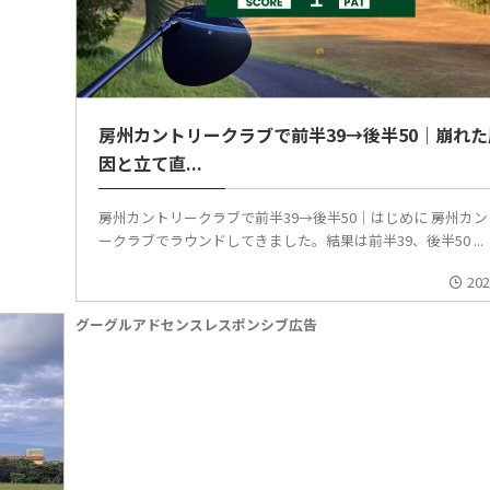
房州カントリークラブで前半39→後半50｜崩れた
因と立て直...
房州カントリークラブで前半39→後半50｜はじめに 房州カ
ークラブでラウンドしてきました。結果は前半39、後半50 ...
202
グーグルアドセンスレスポンシブ広告