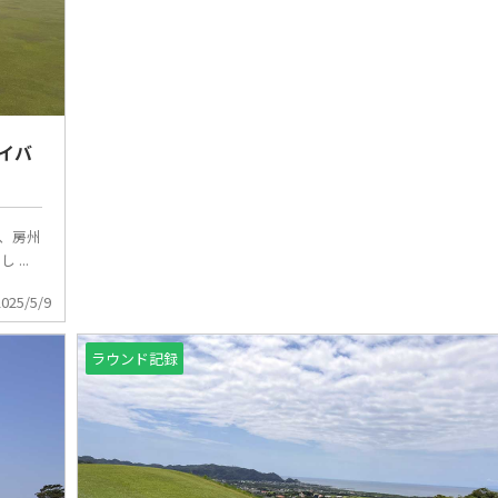
イバ
遽、房州
...
2025/5/9
ラウンド記録