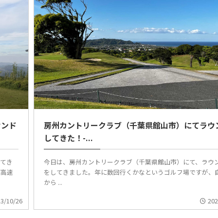
ウンド
房州カントリークラブ（千葉県館山市）にてラウ
してきた！-...
してき
今日は、房州カントリークラブ（千葉県館山市）にて、ラウ
ら高速
をしてきました。年に数回行くかなというゴルフ場ですが、
から ...
3/10/26
202