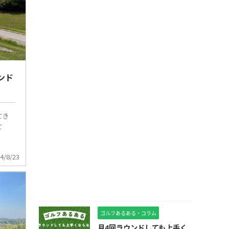
ンド
てき
て
4/8/23
ゴルフあるある・コラム
月4回ラウンドしても上手く