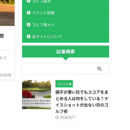
ゴルフ道具
ラウンド記録
ゴルフ場メシ
原
当サイトについて
記事検索
ントリ
5/8/28
ゴルフ上達
調子が悪い日でもスコアをま
とめる人は何をしている？ナ
イスショットが出ない日のゴ
ルフ術
2026/8/7