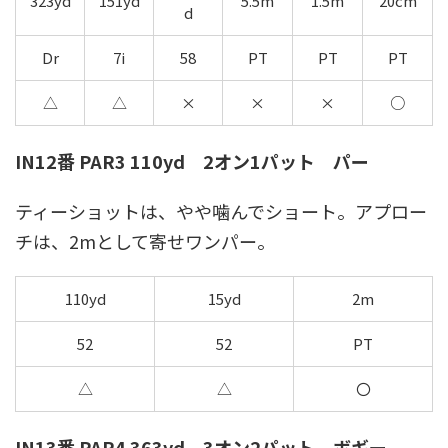
323yd
151yd
5.5m
1.5m
20cm
d
Dr
7i
58
PT
PT
PT
△
△
×
×
×
○
IN12番 PAR3 110yd 2オン1パット パー
ティーショットは、やや噛んでショート。アプロー
チは、2mとして寄せワンパー。
110yd
15yd
2m
52
52
PT
△
△
〇
IN13番 PAR4 363yd 3オン2パット ボギー