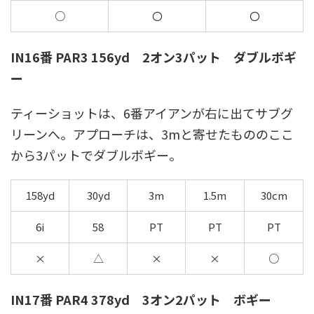
○
〇
〇
IN16番 PAR3 156yd 2オン3パット ダブルボギ
ー
ティーショットは、6番アイアンが右に出てサブグ
リーンへ。アプローチは、3mと寄せたもののここ
から3パットでダブルボギー。
158yd
30yd
3m
1.5m
30cm
6i
58
PT
PT
PT
×
△
×
×
○
IN17番 PAR4 378yd 3オン2パット ボギー