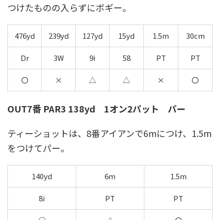
つけたものの入らずにボギー。
476yd
239yd
127yd
15yd
1.5m
30cm
Dr
3W
9i
58
PT
PT
〇
×
△
△
×
〇
OUT7番 PAR3 138yd 1オン2パット パー
ティーショットは、8番アイアンで6mにつけ、1.5m
をつけてパー。
140yd
6m
1.5m
8i
PT
PT