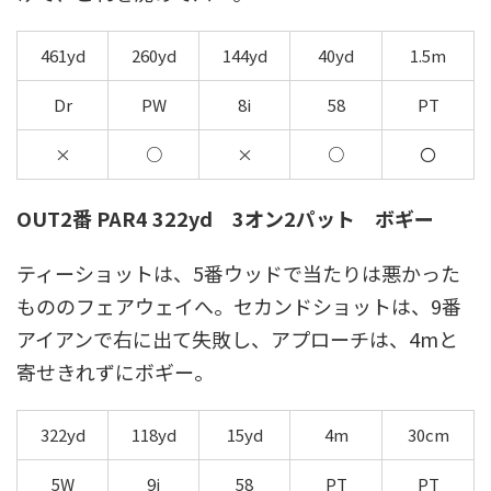
461yd
260yd
144yd
40yd
1.5m
Dr
PW
8i
58
PT
×
○
×
○
〇
OUT2番 PAR4 322yd 3オン2パット ボギー
ティーショットは、5番ウッドで当たりは悪かった
もののフェアウェイへ。セカンドショットは、9番
アイアンで右に出て失敗し、アプローチは、4mと
寄せきれずにボギー。
322yd
118yd
15yd
4m
30cm
5W
9i
58
PT
PT