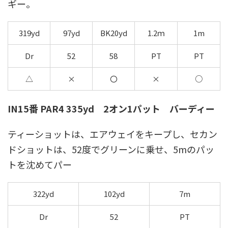
ギー。
319yd
97yd
BK20yd
1.2ｍ
1m
Dr
52
58
PT
PT
△
×
〇
×
○
IN15番 PAR4 335yd 2オン1パット バーディー
ティーショットは、エアウェイをキープし、セカン
ドショットは、52度でグリーンに乗せ、5mのパッ
トを沈めてパー
322yd
102yd
7m
Dr
52
PT