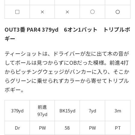
□
×
×
○
〇
OUT3番 PAR4 379yd 6オン1パット トリプルボ
ギー
ティーショットは、ドライバーが左に出て木の音が
してボールは見つからずにOBだった模様。前進4打
からピッチングウェッジがバンカーに入り、そこか
らグリーンに乗せられずカラーから寄せてトリプル
ボギー。
前進
379yd
BK15yd
7yd
3m
97yd
Dr
PW
58
PW
PT