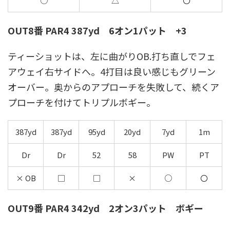
○
△
〇
OUT8番 PAR4 387yd 6オン1パット +3
ティーショットは、左に曲がりOB.打ち直しでフェ
アウェイ右サイドへ。4打目は良い感じもグリーン
オーバー。奥からのアプローチを失敗して、続くア
プローチを付けてトリプルボギー。
387yd
387yd
95yd
20yd
7yd
1m
Dr
Dr
52
58
PW
PT
× OB
□
□
×
○
〇
OUT9番 PAR4 342yd 2オン3パット ボギー