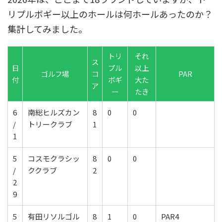
リプルボギー以上のホールは何ホールあったのか？
集計してみました。
トリ
それ
ス
日
プル
以上
ゴルフ場
コ
PAR
付
ボギ
大た
ア
ー
たき
6
南総ヒルズカン
8
0
0
/
トリークラブ
1
1
5
コスモクラシッ
8
0
0
/
ククラブ
2
2
9
5
有田リソルゴル
8
1
0
PAR4