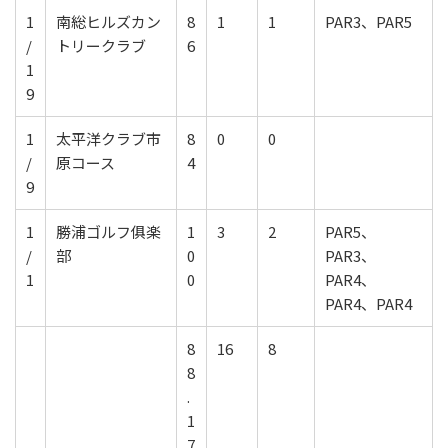
1
南総ヒルズカン
8
1
1
PAR3、PAR5
/
トリークラブ
6
1
9
1
太平洋クラブ市
8
0
0
/
原コース
4
9
1
勝浦ゴルフ俱楽
1
3
2
PAR5、
/
部
0
PAR3、
1
0
PAR4、
PAR4、PAR4
8
16
8
8
.
1
7