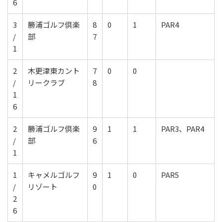
6
3
勝浦ゴルフ倶楽
8
0
1
PAR4
/
部
7
1
2
木更津東カント
7
0
0
/
リークラブ
8
1
6
2
勝浦ゴルフ倶楽
9
1
1
PAR3、PAR4
/
部
6
1
1
キャメルゴルフ
9
1
0
PAR5
/
リゾート
0
2
6