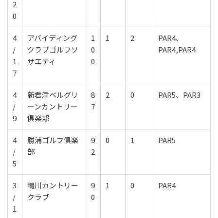
2
0
4
アバイディング
1
1
2
PAR4、
/
クラブゴルフソ
0
PAR4,PAR4
1
サエティ
0
7
4
新君津ベルグリ
8
2
0
PAR5、PAR3
/
ーンカントリー
7
9
俱楽部
4
勝浦ゴルフ俱楽
9
0
1
PAR5
/
部
2
5
3
鴨川カントリー
9
1
0
PAR4
/
クラブ
0
1