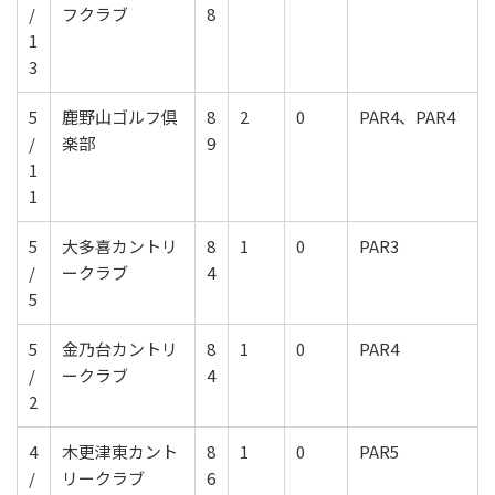
/
フクラブ
8
1
3
5
鹿野山ゴルフ倶
8
2
0
PAR4、PAR4
/
楽部
9
1
1
5
大多喜カントリ
8
1
0
PAR3
/
ークラブ
4
5
5
金乃台カントリ
8
1
0
PAR4
/
ークラブ
4
2
4
木更津東カント
8
1
0
PAR5
/
リークラブ
6