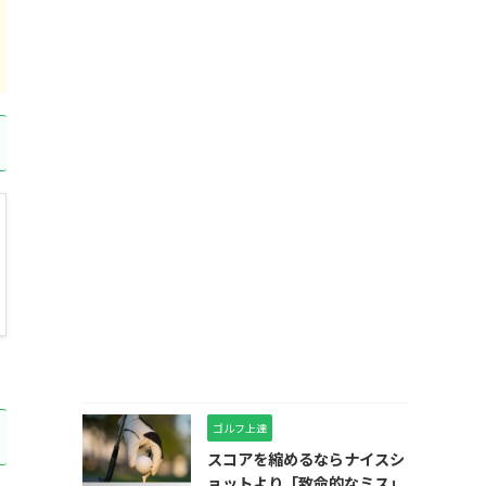
ゴルフ上達
スコアを縮めるならナイスシ
ョットより「致命的なミス」