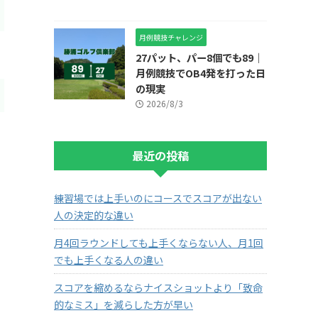
月例競技チャレンジ
27パット、パー8個でも89｜
月例競技でOB4発を打った日
の現実
2026/8/3
最近の投稿
練習場では上手いのにコースでスコアが出ない
人の決定的な違い
月4回ラウンドしても上手くならない人、月1回
でも上手くなる人の違い
スコアを縮めるならナイスショットより「致命
的なミス」を減らした方が早い