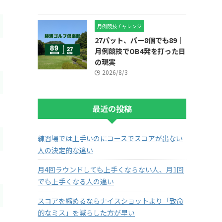
月例競技チャレンジ
27パット、パー8個でも89｜
月例競技でOB4発を打った日
の現実
2026/8/3
最近の投稿
練習場では上手いのにコースでスコアが出ない
人の決定的な違い
月4回ラウンドしても上手くならない人、月1回
でも上手くなる人の違い
スコアを縮めるならナイスショットより「致命
的なミス」を減らした方が早い