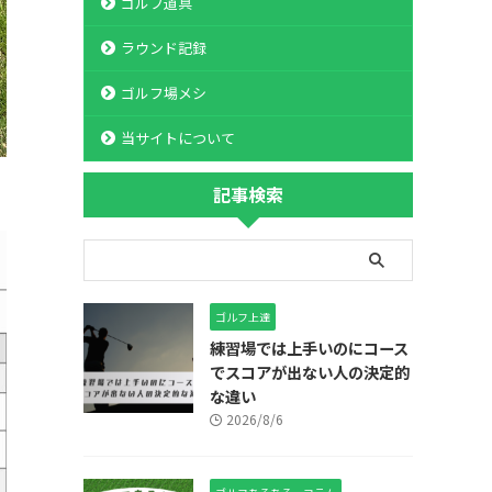
ゴルフ道具
ラウンド記録
ゴルフ場メシ
当サイトについて
記事検索
ゴルフ上達
練習場では上手いのにコース
でスコアが出ない人の決定的
な違い
2026/8/6