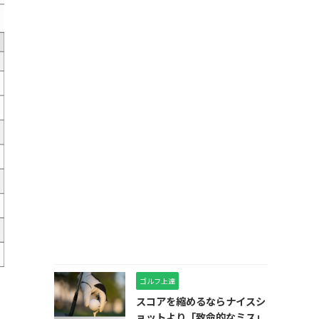
ゴルフ上達
スコアを縮めるならナイスシ
ョットより「致命的なミス」