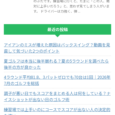
のぶたです。練習場に行くと、たまに「この人、絶
対に上手いだろう」と、思わず見てしまう人がいま
す。 ドライバーは力強く、弾 ...
最近の投稿
アイアンのミスが増えた原因はバックスイング？動画を見
直して気づいた2つのポイント
夏ゴルフは本当に後半崩れる？夏の5ラウンドを調べたら
後半の方が良かった
4ラウンド平均81.8、3パットゼロでも70台は1回｜2026年
7月のゴルフを総括
調子が悪い日でもスコアをまとめる人は何をしている？ナ
イスショットが出ない日のゴルフ術
練習場では上手いのにコースでスコアが出ない人の決定的